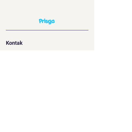
Kontak
Customer Support
WhatsApp :
08888-666-886
support@prisga.id
Senin - Jumat | 09:00 - 16:00
Navigasi
Sosial
Beranda
Instagram
Pembelian
Facebook