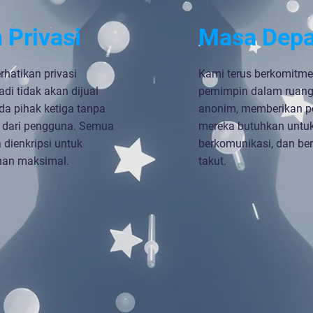
 Privasi
Masa Dep
hatikan privasi
Kami terus berkomitme
di tidak akan dijual
pemimpin dalam ruang
da pihak ketiga tanpa
anonim, memberikan p
it dari pengguna. Semua
mereka butuhkan untuk
 dienkripsi untuk
berkomunikasi, dan ber
an maksimal.
takut.