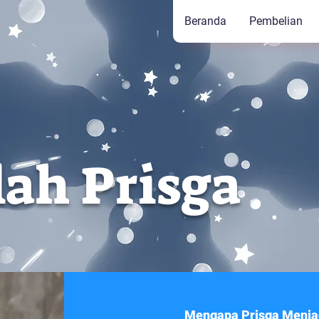
Beranda
Pembelian
ah Prisga
Mengapa Prisga Menjad