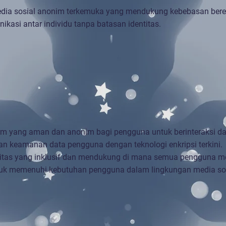
edia sosial anonim terkemuka yang mendukung kebebasan bere
kasi antar individu tanpa batasan identitas.
m yang aman dan anonim bagi pengguna untuk berinteraksi dan
dan keamanan data pengguna dengan teknologi enkripsi terkini.
tas yang inklusif dan mendukung di mana semua pengguna me
ntuk memenuhi kebutuhan pengguna dalam lingkungan media sos