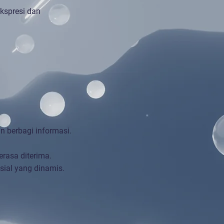
kspresi dan
 berbagi informasi.
rasa diterima.
ial yang dinamis.