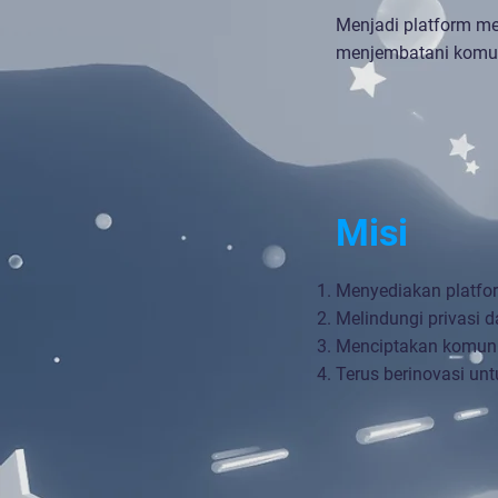
Menjadi platform m
menjembatani komuni
Misi
Menyediakan platfor
Melindungi privasi 
Menciptakan komuni
Terus berinovasi u