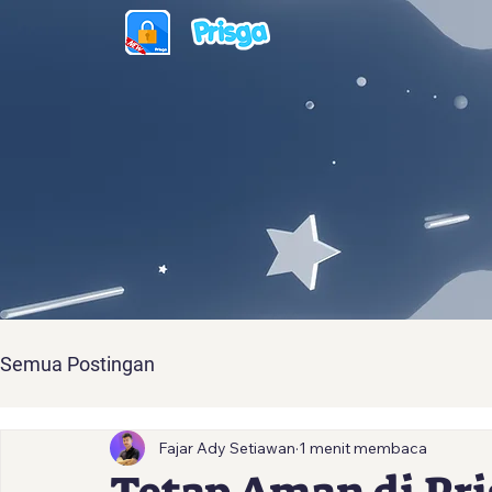
Semua Postingan
Fajar Ady Setiawan
1 menit membaca