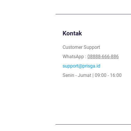
Kontak
Ruang Bebas Berekspresi
Lebih dari 
Customer Support
Tanpa Batas
Anonim
WhatsApp :
08888-666-886
support@prisga.id
Senin - Jumat | 09:00 - 16:00